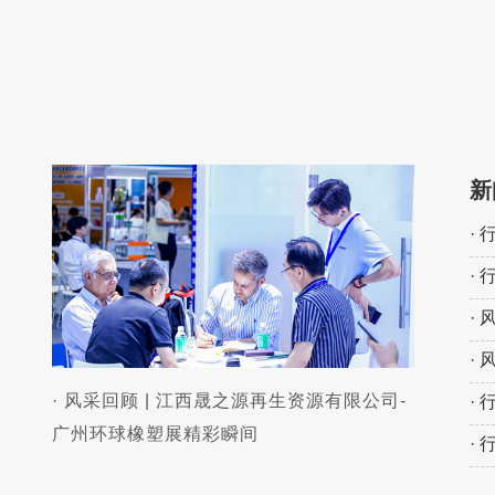
新
·
考”
·
程
·
瞬
·
· 风采回顾 | 江西晟之源再生资源有限公司-
·
广州环球橡塑展精彩瞬间
·